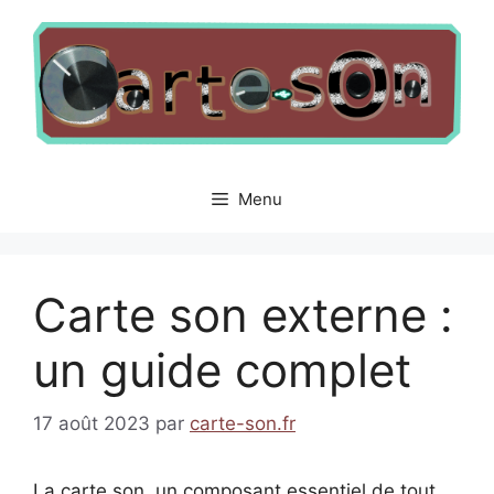
Aller
au
contenu
Menu
Carte son externe :
un guide complet
17 août 2023
par
carte-son.fr
La carte son, un composant essentiel de tout